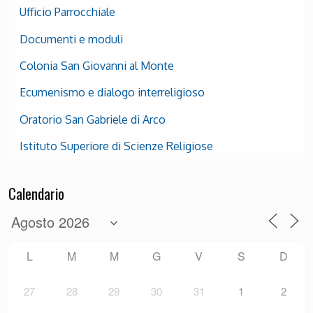
Ufficio Parrocchiale
Documenti e moduli
Colonia San Giovanni al Monte
Ecumenismo e dialogo interreligioso
Oratorio San Gabriele di Arco
Istituto Superiore di Scienze Religiose
Calendario
L
M
M
G
V
S
D
27
28
29
30
31
1
2