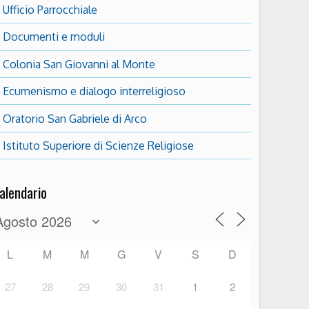
Ufficio Parrocchiale
Documenti e moduli
Colonia San Giovanni al Monte
Ecumenismo e dialogo interreligioso
Oratorio San Gabriele di Arco
Istituto Superiore di Scienze Religiose
alendario
L
M
M
G
V
S
D
27
28
29
30
31
1
2