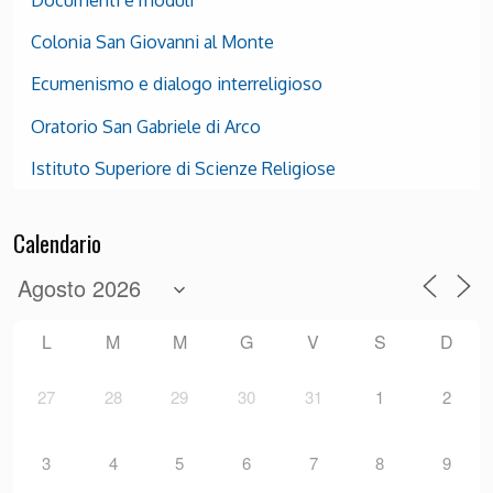
Colonia San Giovanni al Monte
Ecumenismo e dialogo interreligioso
Oratorio San Gabriele di Arco
Istituto Superiore di Scienze Religiose
Calendario
L
M
M
G
V
S
D
27
28
29
30
31
1
2
3
4
5
6
7
8
9