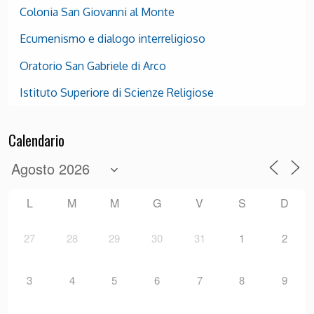
Colonia San Giovanni al Monte
Ecumenismo e dialogo interreligioso
Oratorio San Gabriele di Arco
Istituto Superiore di Scienze Religiose
Calendario
L
M
M
G
V
S
D
27
28
29
30
31
1
2
3
4
5
6
7
8
9