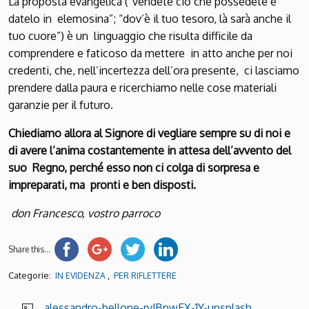
La proposta evangelica (“vendete ciò che possedete e
datelo in elemosina”; “dov’è il tuo tesoro, là sarà anche il
tuo cuore”) è un linguaggio che risulta difficile da
comprendere e faticoso da mettere in atto anche per noi
credenti, che, nell’incertezza dell’ora presente, ci lasciamo
prendere dalla paura e ricerchiamo nelle cose materiali
garanzie per il futuro.
Chiediamo allora al Signore di vegliare sempre su di noi e
di avere l’anima costantemente in attesa dell’avvento del
suo Regno, perché esso non ci colga di sorpresa e
impreparati, ma pronti e ben disposti.
don Francesco, vostro parroco
Share this...
Categorie:
,
IN EVIDENZA
PER RIFLETTERE
alessandro-bellone-rvJBpwEX-1Y-unsplash