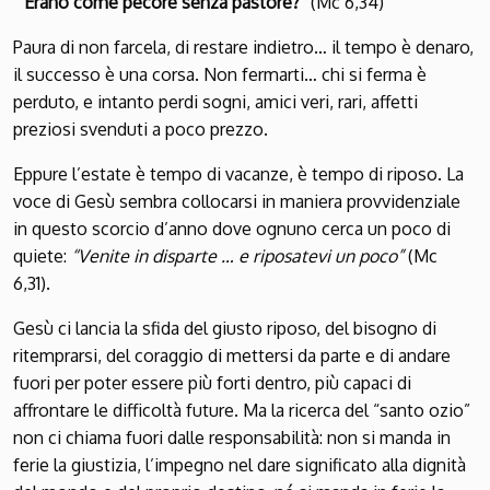
“Erano come pecore senza pastore?”
(Mc 6,34)
Paura di non farcela, di restare indietro… il tempo è denaro,
il successo è una corsa. Non fermarti… chi si ferma è
perduto, e intanto perdi sogni, amici veri, rari, affetti
preziosi svenduti a poco prezzo.
Eppure l’estate è tempo di vacanze, è tempo di riposo. La
voce di Gesù sembra collocarsi in maniera provvidenziale
in questo scorcio d’anno dove ognuno cerca un poco di
quiete:
“Venite in disparte … e riposatevi un poco”
(Mc
6,31).
Gesù ci lancia la sfida del giusto riposo, del bisogno di
ritemprarsi, del coraggio di mettersi da parte e di andare
fuori per poter essere più forti dentro, più capaci di
affrontare le difficoltà future. Ma la ricerca del “santo ozio”
non ci chiama fuori dalle responsabilità: non si manda in
ferie la giustizia, l’impegno nel dare significato alla dignità