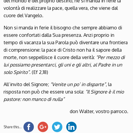
del mondo e del proprio destino, né si manda in ferie la
volontà di realizzare la pace, quella vera, che viene dal
cuore del Vangelo.
Non si manda in ferie il bisogno che sempre abbiamo di
essere confortati dalla Sua presenza. Anzi proprio in
tempo di vacanza la sua Parola può diventare una frontiera
di comprensione: la pace di Cristo non ha il sapore della
morte, non seppellisce il cuore della verità:
“Per mezzo di
lui possiamo presentarci, gli uni e gli altri, al Padre in un
solo Spirito”
. (Ef 2,18)
All’invito del Signore;
“Venite un po’ in disparte”
, la
risposta non può che essere una sola:
“Il Signore è il mio
pastore: non manco di nulla”
don Walter, vostro parroco.
Share this...