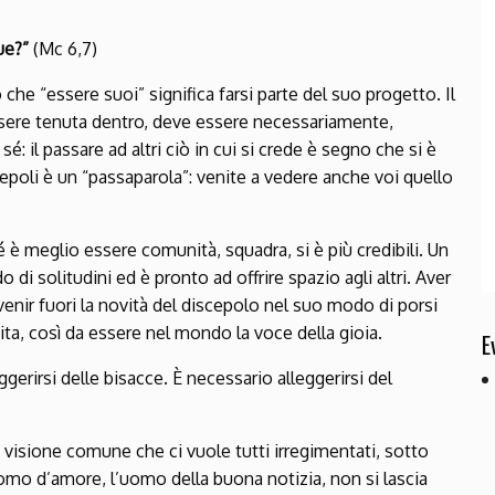
due?”
(Mc 6,7)
he “essere suoi” significa farsi parte del suo progetto. Il
ssere tenuta dentro, deve essere necessariamente,
é: il passare ad altri ciò in cui si crede è segno che si è
cepoli è un “passaparola”: venite a vedere anche voi quello
 è meglio essere comunità, squadra, si è più credibili. Un
 solitudini ed è pronto ad offrire spazio agli altri. Aver
venir fuori la novità del discepolo nel suo modo di porsi
a vita, così da essere nel mondo la voce della gioia.
E
ggerirsi delle bisacce. È necessario alleggerirsi del
a visione comune che ci vuole tutti irregimentati, sotto
omo d’amore, l’uomo della buona notizia, non si lascia