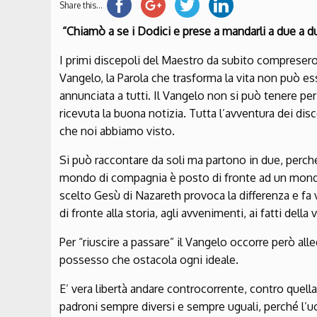
Share this...
“Chiamò a se i Dodici e prese a mandarli a due a 
I primi discepoli del Maestro da subito compresero c
Vangelo, la Parola che trasforma la vita non può e
annunciata a tutti. Il Vangelo non si può tenere per s
ricevuta la buona notizia. Tutta l’avventura dei dis
che noi abbiamo visto.
Si può raccontare da soli ma partono in due, perché
mondo di compagnia è posto di fronte ad un mondo di
scelto Gesù di Nazareth provoca la differenza e fa 
di fronte alla storia, agli avvenimenti, ai fatti dell
Per “riuscire a passare” il Vangelo occorre però alle
possesso che ostacola ogni ideale.
E’ vera libertà andare controcorrente, contro quell
padroni sempre diversi e sempre uguali, perché l’u