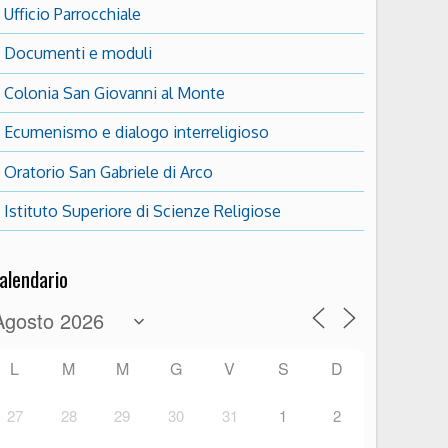
Ufficio Parrocchiale
Documenti e moduli
Colonia San Giovanni al Monte
Ecumenismo e dialogo interreligioso
Oratorio San Gabriele di Arco
Istituto Superiore di Scienze Religiose
alendario
L
M
M
G
V
S
D
27
28
29
30
31
1
2