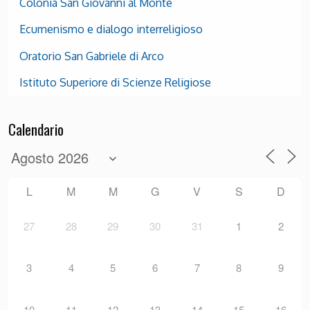
Colonia San Giovanni al Monte
Ecumenismo e dialogo interreligioso
Oratorio San Gabriele di Arco
Istituto Superiore di Scienze Religiose
Calendario
L
M
M
G
V
S
D
27
28
29
30
31
1
2
3
4
5
6
7
8
9
10
11
12
13
14
15
16