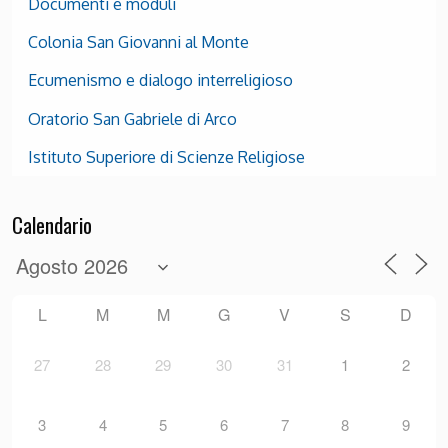
Documenti e moduli
Colonia San Giovanni al Monte
Ecumenismo e dialogo interreligioso
Oratorio San Gabriele di Arco
Istituto Superiore di Scienze Religiose
Calendario
L
M
M
G
V
S
D
27
28
29
30
31
1
2
3
4
5
6
7
8
9