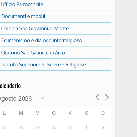
Ufficio Parrocchiale
Documenti e moduli
Colonia San Giovanni al Monte
Ecumenismo e dialogo interreligioso
Oratorio San Gabriele di Arco
Istituto Superiore di Scienze Religiose
alendario
L
M
M
G
V
S
D
27
28
29
30
31
1
2