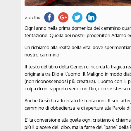
Share this...
Ogni anno nella prima domenica del cammino quares
tentazione. Quella dei nostri progenitori Adamo e
Un richiamo alla realtà della vita, dove speriment
nostro cammino.
Il testo del libro della Genesi ci ricorda la tragica 
originaria tra Dio e l’uomo. Il Maligno in modo d
(non riconoscendosi più creatura). L’uomo con il p
colpa di un rapporto vero con Dio, con se stesso e
Anche Gesù ha affrontato le tentazioni. Il suo atteg
cammino di obbedienza e di apertura alla Parola d
E’ la conversione alla quale ogni cristiano è chiam
più il piacere del cibo, ma la fame del “pane” della