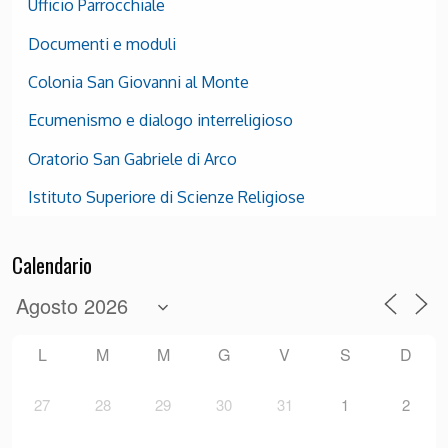
Ufficio Parrocchiale
Documenti e moduli
Colonia San Giovanni al Monte
Ecumenismo e dialogo interreligioso
Oratorio San Gabriele di Arco
Istituto Superiore di Scienze Religiose
Calendario
L
M
M
G
V
S
D
27
28
29
30
31
1
2