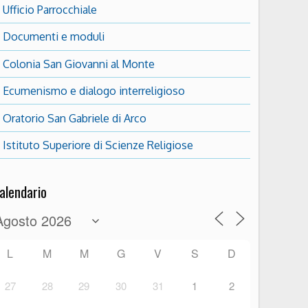
Ufficio Parrocchiale
Documenti e moduli
Colonia San Giovanni al Monte
Ecumenismo e dialogo interreligioso
Oratorio San Gabriele di Arco
Istituto Superiore di Scienze Religiose
alendario
L
M
M
G
V
S
D
27
28
29
30
31
1
2