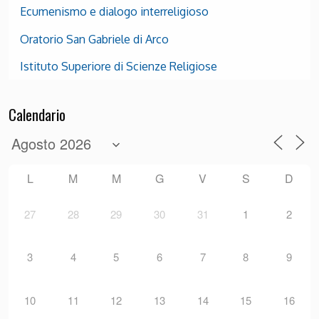
Ecumenismo e dialogo interreligioso
Oratorio San Gabriele di Arco
Istituto Superiore di Scienze Religiose
Calendario
L
M
M
G
V
S
D
27
28
29
30
31
1
2
3
4
5
6
7
8
9
10
11
12
13
14
15
16