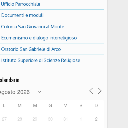
Ufficio Parrocchiale
Documenti e moduli
Colonia San Giovanni al Monte
Ecumenismo e dialogo interreligioso
Oratorio San Gabriele di Arco
Istituto Superiore di Scienze Religiose
alendario
L
M
M
G
V
S
D
27
28
29
30
31
1
2