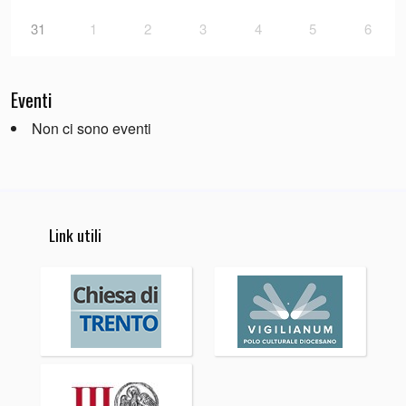
31
1
2
3
4
5
6
Eventi
Non ci sono eventi
Link utili