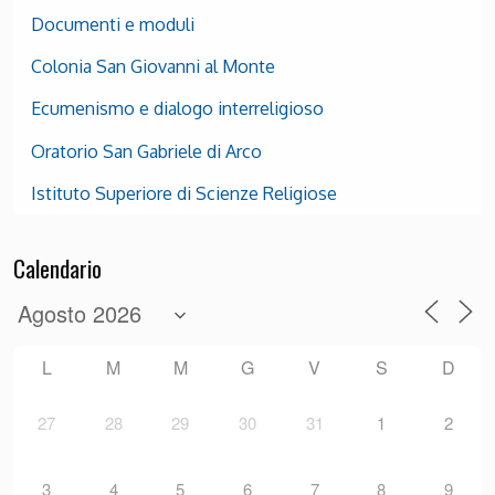
Documenti e moduli
Colonia San Giovanni al Monte
Ecumenismo e dialogo interreligioso
Oratorio San Gabriele di Arco
Istituto Superiore di Scienze Religiose
Calendario
L
M
M
G
V
S
D
27
28
29
30
31
1
2
3
4
5
6
7
8
9