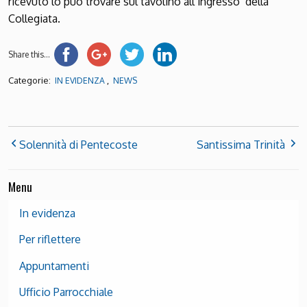
ricevuto lo può trovare sul tavolino all’ingresso della
Collegiata.
Share this...
Categorie:
,
IN EVIDENZA
NEWS
Solennità di Pentecoste
Santissima Trinità
Menu
In evidenza
Per riflettere
Appuntamenti
Ufficio Parrocchiale