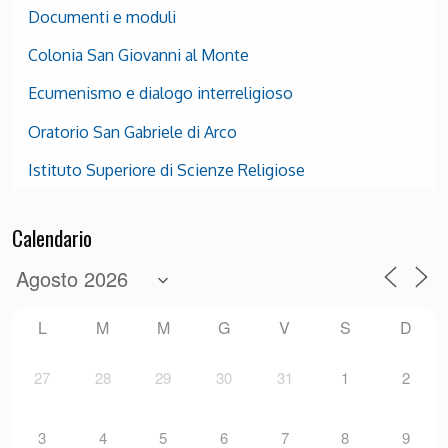
Documenti e moduli
Colonia San Giovanni al Monte
Ecumenismo e dialogo interreligioso
Oratorio San Gabriele di Arco
Istituto Superiore di Scienze Religiose
Calendario
L
M
M
G
V
S
D
27
28
29
30
31
1
2
3
4
5
6
7
8
9