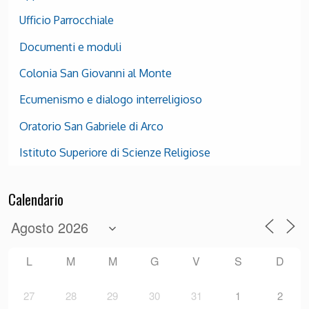
Ufficio Parrocchiale
Documenti e moduli
Colonia San Giovanni al Monte
Ecumenismo e dialogo interreligioso
Oratorio San Gabriele di Arco
Istituto Superiore di Scienze Religiose
Calendario
L
M
M
G
V
S
D
27
28
29
30
31
1
2