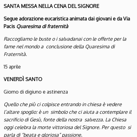
S
ANTA
M
ESSA NELLA
C
ENA DEL
S
IGNORE
Segue adorazione eucaristica animata dai giovani e da Via
Pacis
Quaresima di fraternità
Raccogliamo le buste o i salvadanai con le offerte per la
fame nel mondo a conclusione della Quaresima di
Fraternità.
15 aprile
V
ENERDÌ
S
ANTO
Giorno di digiuno e astinenza
Quello che più ci colpisce entrando in chiesa è vedere
l’altare spoglio: è un simbolo che ci aiuta a contemplare il
sacrificio di Gesù, fonte della nostra salvezza. La Chiesa
oggi celebra la morte vittoriosa del Signore. Per questo si
parla di “beata e gloriosa” passione.