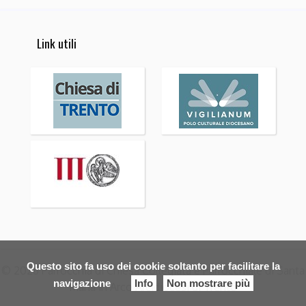
Link utili
Questo sito fa uso dei cookie soltanto per facilitare la
© 2026 Parrocchia di Chiesa Collegiata e Parrocchiale di Santa
navigazione
Info
Non mostrare più
Maria in Arco Arcidiocesi di Trento