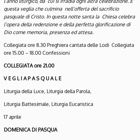
l’anno liturgico, da cui si irradia ogni altra celebrazione. E’
questa veglia che culmina nell’offerta del sacrificio
pasquale di Cristo. In questa notte santa la Chiesa celebra
l’opera della redenzione e della perfetta glorificazione di
Dio come memoria, presenza ed attesa.
Collegiata ore 8.30 Preghiera cantata delle Lodi Collegiata
ore 15.00 – 18.00 Confessioni
COLLEGIATA ore 21.00
V
E G L I A
P
A S Q U A L E
Liturgia della Luce, Liturgia della Parola,
Liturgia Battesimale, Liturgia Eucaristica
17 aprile
D
OMENICA DI
P
ASQUA