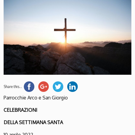
Share this...
Parrocchie Arco e San Giorgio
C
ELEBRAZIONI
DELLA
S
ETTIMANA
S
ANTA
10 aprile 2022