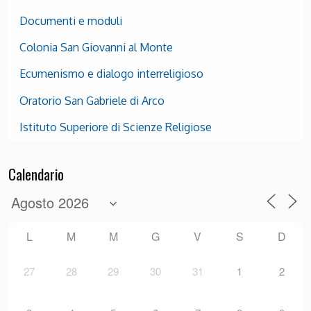
Documenti e moduli
Colonia San Giovanni al Monte
Ecumenismo e dialogo interreligioso
Oratorio San Gabriele di Arco
Istituto Superiore di Scienze Religiose
Calendario
L
M
M
G
V
S
D
27
28
29
30
31
1
2