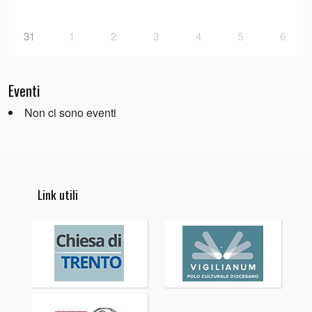
31
1
2
3
4
5
6
Eventi
Non ci sono eventi
Link utili