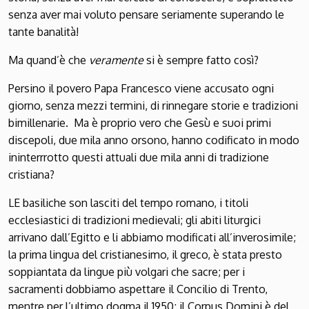
senza aver mai voluto pensare seriamente superando le
tante banalità!
Ma quand’è che
veramente
si è sempre fatto così?
Persino il povero Papa Francesco viene accusato ogni
giorno, senza mezzi termini, di rinnegare storie e tradizioni
bimillenarie. Ma è proprio vero che Gesù e suoi primi
discepoli, due mila anno orsono, hanno codificato in modo
ininterrrotto questi attuali due mila anni di tradizione
cristiana?
LE basiliche son lasciti del tempo romano, i titoli
ecclesiastici di tradizioni medievali; gli abiti liturgici
arrivano dall’Egitto e li abbiamo modificati all’inverosimile;
la prima lingua del cristianesimo, il greco, è stata presto
soppiantata da lingue più volgari che sacre; per i
sacramenti dobbiamo aspettare il Concilio di Trento,
mentre per l’ultimo dogma il 1950; il Corpus Domini è del