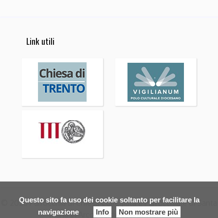
Link utili
Questo sito fa uso dei cookie soltanto per facilitare la
© 2026 Parrocchia di Chiesa Collegiata e Parrocchiale di Santa
navigazione
Info
Non mostrare più
Maria in Arco Arcidiocesi di Trento