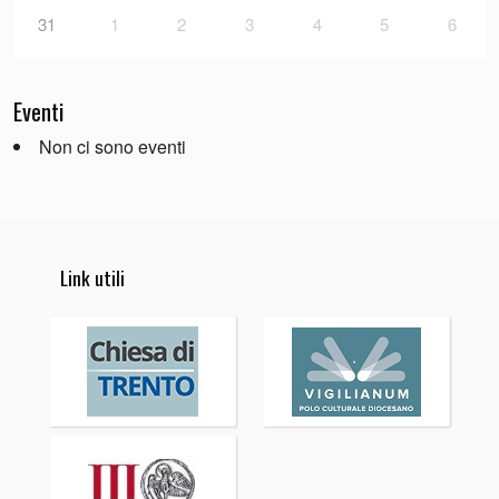
31
1
2
3
4
5
6
Eventi
Non ci sono eventi
Link utili