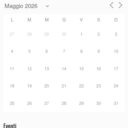
L
M
M
G
V
S
D
27
28
29
30
1
2
3
4
5
6
7
8
9
10
11
12
13
14
15
16
17
18
19
20
21
22
23
24
25
26
27
28
29
30
31
Eventi