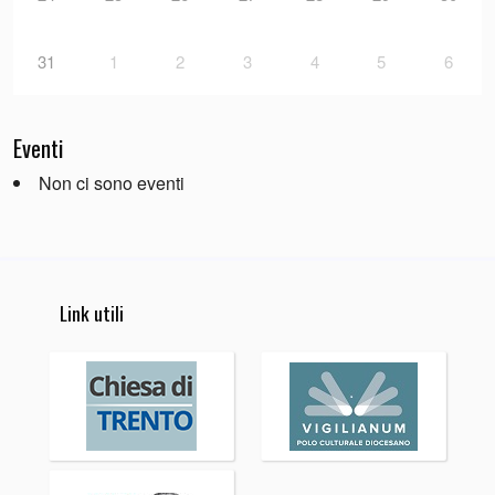
31
1
2
3
4
5
6
Eventi
Non ci sono eventi
Link utili