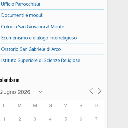
Ufficio Parrocchiale
Documenti e moduli
Colonia San Giovanni al Monte
5
Outlook Live
Ecumenismo e dialogo interreligioso
Oratorio San Gabriele di Arco
Istituto Superiore di Scienze Religiose
alendario
L
M
M
G
V
S
D
1
2
3
4
5
6
7