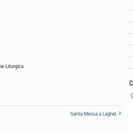
ndar
iCalendar
Office 36
ne Liturgica
C
Santa Messa a Laghel