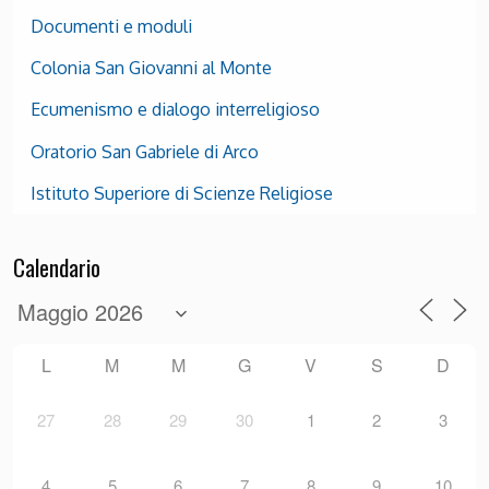
Documenti e moduli
Colonia San Giovanni al Monte
Ecumenismo e dialogo interreligioso
Oratorio San Gabriele di Arco
Istituto Superiore di Scienze Religiose
Calendario
L
M
M
G
V
S
D
27
28
29
30
1
2
3
4
5
6
7
8
9
10