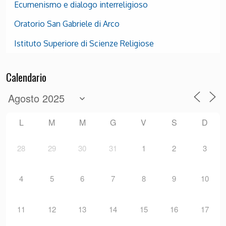
Ecumenismo e dialogo interreligioso
Oratorio San Gabriele di Arco
Istituto Superiore di Scienze Religiose
Calendario
L
M
M
G
V
S
D
28
29
30
31
1
2
3
4
5
6
7
8
9
10
11
12
13
14
15
16
17