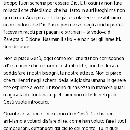
troppo fuori schema per essere Dio. E ti ostini a non fare
miracoli che chiediamo, che hai fatto in altri luoghi ma non
qui da noi. Anzi provochi la già piccola fede che abbiamo
ricordandoci che Dio Padre per mezzo degli antichi profeti
faceva miracoli per i pagani e stranieri – la vedova di
Zarepta di Sidone, Naaman il siro – e non per gli Israeliti,
duri di cuore.
Non ci piace Gesù, oggi come ieri, che tu non corrisponda
all’immagine che ci siamo costruiti di te, non ti riduca a
soddisfare i nostri bisogni, le nostre attese. Non ci piace
che tu rientri negli schemi della religiosità umana in genere
che esprime a volte il bisogno di salvezza in maniera quasi
magica tanto lontana a quel cammino di fede nel quale
Gesù vuole introdurci.
Quante cose non ci piacciono di te Gesù, fa’ che non
arriviamo a volerci disfare di te, come han voluto fare i tuoi
compaesani, gettandoti dal ciglio del monte. Tu in quel